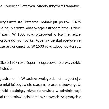
ielu wielkich uczonych. Między innymi z gramatyki,
rzy tamtejszej katedrze. Jednak już po roku 1496
zielne, pierwsze obserwacje astronomiczne. Dzięki
ej pasji. W 1500 roku przebywał w Rzymie, gdzie
owrocie do Fromborka, Kopernik uzyskał pozwolenie
edzę astronomiczną. W 1503 roku zdobył doktorat z
 Około 1507 roku Kopernik opracował pierwszy szkic
świecie.
ię astronomii. W zaciszu swojego domu i na jednej z
 miał już zbyt wiele czasu na prace naukowe, gdyż
iński piastujący różne stanowiska w administracji
lał rad królowi polskiemu w sprawach związanych z