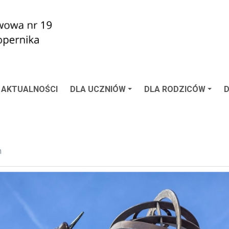
AKTUALNOŚCI
DLA UCZNIÓW
DLA RODZICÓW
n