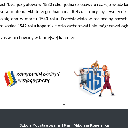
ich"była już gotowa w 1530 roku, jednak z obawy o reakcje władz kośc
sora matematyki Jerzego Joachima Retyka, który był zwolennik
ło się ono w marcu 1543 roku. Przedstawiało w racjonalny sposób
d koniec 1542 roku Kopernik ciężko zachorował i nie mógł nawet og
został pochowany w tamtejszej katedrze.
Szkoła Podstawowa nr 19 im. Mikołaja Kopernika