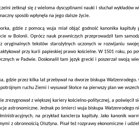
czelni zetknął się z wieloma dyscyplinami nauki i słuchał wykładów w
 znaczny sposób wpłynęła na jego dalsze życie.
rka, gdzie z pomocą wuja miał objąć godność kanonika kapituły p
ytecie w Bolonii. Oprócz nauk prawniczych przeprowadził tam samod
z oryginalnych tekstów starożytnych uczonych w rozwijaniu swoj
aktykował przy kurii papieskiej prawo kościelne. W 1501 roku, po p
cznych w Padwie. Doskonalił tam język grecki i poszerzał swoją wi
a, gdzie przez kilka lat przebywał na dworze biskupa Watzenrodego.
o potrójnym ruchu Ziemi i wysuwał Słońce na pierwszy plan we wszech
 zrezygnował z większej kariery kościelno-politycznej, a poświęcił s
cje astronomiczne. Jednak po śmierci wuja biskupa Watzenrodego nie
ministracyjnych, na przykład kanclerza kapituły. Jako kanonik warm
ymi z obronnością Olsztyna. Pisał też rozprawy ekonomiczne i udzie