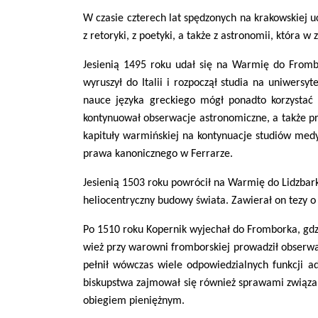
W czasie czterech lat spędzonych na krakowskiej u
z retoryki, z poetyki, a także z astronomii, która w
Jesienią 1495 roku udał się na Warmię do Frombo
wyruszył do Italii i rozpoczął studia na uniwers
nauce języka greckiego mógł ponadto korzystać 
kontynuował obserwacje astronomiczne, a także pr
kapituły warmińskiej na kontynuacje studiów medy
prawa kanonicznego w Ferrarze.
Jesienią 1503 roku powrócił na Warmię do Lidzbark
heliocentryczny budowy świata. Zawierał on tezy 
Po 1510 roku Kopernik wyjechał do Fromborka, gdzie
wież przy warowni fromborskiej prowadził obserwa
pełnił wówczas wiele odpowiedzialnych funkcji ad
biskupstwa zajmował się również sprawami związan
obiegiem pieniężnym.