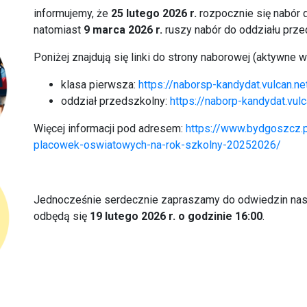
informujemy, że
25 lutego 2026 r.
rozpocznie się nabór 
natomiast
9 marca 2026 r.
ruszy nabór do oddziału prz
Poniżej znajdują się linki do strony naborowej (aktywne w
klasa pierwsza:
https://naborsp-kandydat.vulcan.n
oddział przedszkolny:
https://naborp-kandydat.vul
Więcej informacji pod adresem:
https://www.bydgoszcz.p
placowek-oswiatowych-na-rok-szkolny-20252026/
Jednocześnie serdecznie zapraszamy do odwiedzin na
odbędą się
19 lutego 2026 r. o godzinie 16:00
.