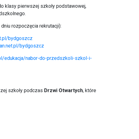
do klasy pierwszej szkoły podstawowej,
edszkolnego.
 dniu rozpoczęcia rekrutacji):
et.pl/bydgoszcz
can.net.pl/bydgoszcz
l/edukacja/nabor-do-przedszkoli-szkol-i-
szej szkoły podczas
Drzwi Otwartych
, które